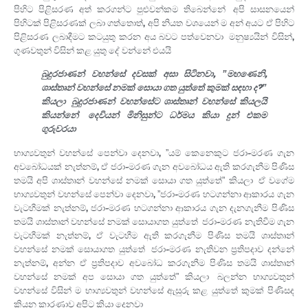
පිහිට පිළිසරණ අත් කරගන්ට පුළුවන්කම තිබෙන්නේ. අපි සාසනයෙන්
පිහිටක් පිළිසරණක් ලබා ගත්තොත්, අපි නියත වශයෙන් ම අන් අයට ඒ පිහිට
පිළිසරණ ලබාදීමට කටයුතු කරන අය බවට පත්වෙනවා. මනුෂ්‍යයින් විසින්,
ගුණවතුන් විසින් කළ යුතු දේ වන්නේ එයයි.
බුදුරජාණන් වහන්සේ දවසක් අසා සිටිනවා, ”මහණෙනි,
ශාස්තෘන් වහන්සේ නමක් සොයා ගත යුත්තේ කුමක් සඳහා ද?”
කියලා. බුදුරජාණන් වහන්සේට ශාස්තෘන් වහන්සේ කියලයි
කියන්නේ. දෙවියන් මිනිසුන්ට ධර්මය කියා දුන් එකම
ගුරුවරයා.
භාග්‍යවතුන් වහන්සේ පෙන්වා දෙනවා, ”යම් කෙනෙකුට ජරා-මරණ ගැන
අවබෝධයක් නැත්නම්, ඒ ජරා-මරණ ගැන අවබෝධය ඇති කරගැනීම පිණිස
තමයි අපි ශාස්තෘන් වහන්සේ නමක් සොයා ගත යුත්තේ” කියලා. ඒ වගේම
භාග්‍යවතුන් වහන්සේ පෙන්වා දෙනවා, ”ජරා-මරණ හටගන්නා ආකාරය ගැන
වැටහීමක් නැත්නම්, ජරා-මරණ හටගන්නා ආකාරය ගැන දැනගැනීම පිණිස
තමයි ශාස්තෘන් වහන්සේ නමක් සොයාගත යුත්තේ. ජරා-මරණ නැතිවීම ගැන
වැටහීමක් නැත්නම්, ඒ වැටහීම ඇති කරගැනීම පිණිස තමයි ශාස්තෘන්
වහන්සේ නමක් සොයාගත යුත්තේ. ජරා-මරණ නැතිවන ප‍්‍රතිපදාව දන්නේ
නැත්නම්, අන්න ඒ ප‍්‍රතිපදාව අවබෝධ කරගැනීම පිණිස තමයි ශාස්තෘන්
වහන්සේ නමක් අප සොයා ගත යුත්තේ” කියලා. බලන්න භාග්‍යවතුන්
වහන්සේ විසින් ම භාග්‍යවතුන් වහන්සේ ඇසුරු කළ යුත්තේ කුමක් පිණිසද
කියන කාරණාව අපිට කියා දෙනවා.