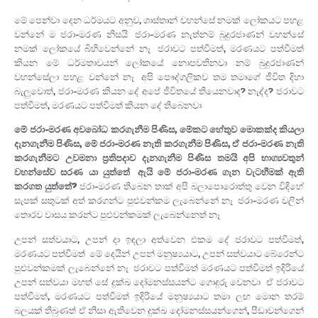
මේ පෙන්වා දෙන ධර්මයට අනුව, ශාස්තෘන් වහන්සේ නමක් ලෝකයට පහළ
වන්නේ ම ජරා-මරණ නිසයි. ජරා-මරණ නැත්නම් බුදුරජාණන් වහන්සේ
නමක් ලෝකයේ බිහිවෙන්නේ නෑ. ජරාවට පත්වීමත්, මරණයට පත්වීමත්
කියන මේ ධර්මතාවයන් ලෝකයේ නොපවතිනවා නම් බුදුරජාණන්
වහන්සේලා පහළ වන්නේ නෑ. අපි පෞද්ගලිකව තම තමාගේ ජීවිත දිහා
බැලුවොත්, ජරා-මරණ කියන දේ අපේ ජීවිතයේ තියෙනවාද? නැද්ද? ජරාවට
පත්වීමත්, මරණයට පත්වීමත් කියන දේ තිබෙනවා.
මේ ජරා-මරණ අවබෝධ කරගැනීම පිණිස, මේකට හේතුව මොකක්ද කියලා
දැනගැනීම පිණිස, මේ ජරා-මරණ නැති කරගැනීම පිණිස, ඒ ජරා-මරණ නැති
කරගැනීමට උවමනා ප‍්‍රතිපදාව දැනගැනීම පිණිස තමයි අපි භාග්‍යවතුන්
වහන්සේව සරණ යා යුත්තේ. ඇයි මේ ජරා-මරණ ගැන වැටහීමක් ඇති
කරගත යුත්තේ?
ජරා-මරණ තිබෙන තාක් අපි බලාපොරොත්තු වෙන විදිහේ
සැපක් සතුටක් අත් කරගන්ට පුළුවන්කම ලැබෙන්නේ නෑ. ජරා-මරණ වලින්
තොරව වාසය කරන්ට පුළුවන්කමක් ලැබෙන්නෙත් නෑ.
උපන් සත්වයාට, උපන් දා ඉඳලා අත්වෙන එකම දේ ජරාවට පත්වීමත්,
මරණයට පත්වීමත්. මේ දෙයින් උපන් මනුෂ්‍යයාට, උපන් සත්වයාට බේරෙන්ට
පුළුවන්කමක් ලැබෙන්නේ නෑ. ජරාවට පත්වීමත් මරණයට පත්වීමත් ඉදිරියේ
උපන් සත්වයා මහත් සේ දුක්ඛ දෝමනස්සයන්ට ගොදුරු වෙනවා. ඒ ජරාවට
පත්වීමත්, මරණයට පත්වීමත් ඉදිරියේ මනුෂ්‍යයාට තමා ලඟ මොන තරම්
බලයක් තිබුණත් ඒ නිසා ඇතිවෙන දුක්ඛ දෝමනස්සයන්ගෙන්, පීඩාවන්ගෙන්