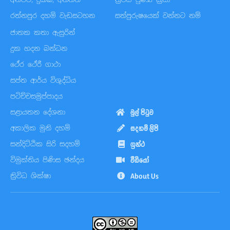
රත්නපුර දහම් වැඩසටහන
සත්පුරුෂයෙක් වන්නට නම්
ජාතක කතා ඇසුරින්
දුක හදන බන්ධන
ථේර ථේරී ගාථා
සප්ත ආර්ය විශුද්ධිය
පටිච්චසමුප්පාදය
සළායතන දේශනා
මුල් පිටුව
අකාලික මුනි දහම්
සදහම් ලිපි
සන්දිට්ඨික සිරි සදහම්
ග්‍රන්ථ
විමුක්තිය පිණිස ඡන්දය
වීඩියෝ
ත්‍රිවිධ ශික්ෂා
About Us