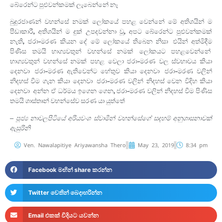
බේරෙන්ට පුළුවන්කමක් ලැබෙන්නේ නෑ.
බුදුරජාණන් වහන්සේ නමක් ලෝකයේ පහළ වෙන්නේ මේ අතිශයින් ම
පීඩාකාරී, අතිශයින් ම දුක් උපදවන්නා වූ, අපට බේරෙන්ට පුළුවන්කමක්
නැති, ජරා-මරණ කියන දේ මේ ලෝකයේ තිබෙන නිසා. එයින් අත්මිදීම
පිණිස තමයි භාග්‍යවතුන් වහන්සේ නමක් ලෝකයට පහළවෙන්නේ.
භාග්‍යවතුන් වහන්සේ නමක් පහළ වෙලා ජරා-මරණ වල ස්වභාවය කියා
දෙනවා. ජරා-මරණ ඇතිවෙන්ට හේතුව කියා දෙනවා. ජරා-මරණ වලින්
නිදහස් වීම ගැන කියා දෙනවා. ජරා-මරණ වලින් නිදහස් වෙන විදිහ කියා
දෙනවා. අන්න ඒ ධර්මය ඉගෙන ගෙන, ජරා-මරණ වලින් නිදහස් වීම පිණිස
තමයි ශාස්තෘන් වහන්සේව සරණ යා යුත්තේ.
– පූජ්‍ය නාවලපිටියේ අරියවංශ ස්වාමීන් වහන්සේගේ සදහම් අනුශාසනාවක්
ඇසුරිනි.
Ven. Nawalapitiye Ariyawansha Thero
May 23, 2019
8:34 pm
Facebook මඟින් share කරන්න
Twitter වෙතින් බෙදාහරින්න
Email එකක් විදියට යවන්න