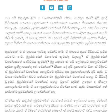
ඔබ අපි කවුරුත් ඉතා ම වාසනාවන්තයි. ඒකට හේතුව තමයි අපි ඉපදී
සිටින්නේ ගෞතම බුදුරජාණන් වහන්සේගේ සාසනය ජීවමානව තිබෙන
කාලෙක. ගෞතම බුදුරජාණන් වහන්සේ පිරිනිවන්පාලා අද වන විට වසර
දෙදහස් පන්සිය හැට දෙකක් ගෙවෙමින් පවතිනවා. ඒ සා දීර්ඝ කාලයක් ගත වී
තිබියදී වුණත්, ඒ සම්බුදු සසුන තව දුරටත් දෙවි මිනිසුන්ගේ යහපත පිණිස,
සැපත පිණිස ජීවමානව පවතිනවා. මෙබඳු යුගයක ඉපදෙන්ට ලැබීම භාග්‍යයක්.
ඇත්තෙන් ම ඒ භාග්‍යය ඉස්මතු වෙන්ට නම්, ඒ භාග්‍යය අපේ ජීවිතයට සමීප
වෙන්ට නම්, බුදුරජාණන් වහන්සේ කුමක්ද වදාළේ? ඒ බුදුරජාණන්
වහන්සේගේ පණිවිඩය කුමක්ද? බුදු කෙනෙක් මේ ලෝකයට පහළවීමෙන්
කුමන ප‍්‍රතිලාභයක්ද අත් වෙන්නේ? කියන දේ අපි දැනගන්ට ඕන. ඒ විදිහට
ඒ බුදුරජාණන් වහන්සේ පහළවීමේ අර්ථය අප දැනගත්තොත්, අපි සැබෑ ම
වාසනාවන්තයින් බවට පත්වෙනවා. බුදුරජාණන් වහන්සේ පහළ වී සිටියදී
වුණත්, බුදුරජාණන් වහන්සේ පහළ වුණේ කුමක් උදෙසා ද කියලා
නොදන්නවා නම්, ඒ නොදැනුවත්භාවය තිබෙන තාක් සැබෑ වාසනාවක් අත්
කරගන්ට පුළුවන්කම ලැබෙන්නේ නෑ.
ඒ නිසා අපි කවුරුත් බුදුරජාණන් වහන්සේ නමක් ලෝකයට පහළ වන්නේ
කුමන අර්ථයක් ඇති කරදෙන්ට ද කියන කාරණාව ගැන යම් වැටහීමක් ඇති
කරගත යුතුයි. ඒ විදිහේ වැටහීමක් තිබුණොත් තමයි අපට ඒ බුද්ධ ශාසනයක