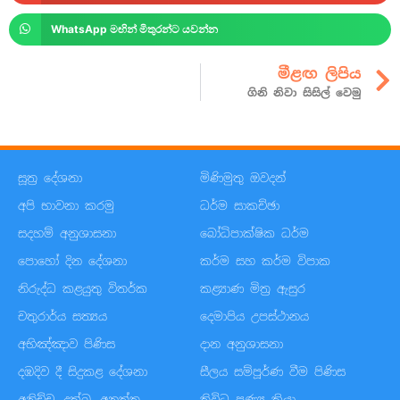
WhatsApp මඟින් මිතුරන්ට යවන්න
මීළඟ ලිපිය
ගිනි නිවා සිසිල් වෙමු
සූත්‍ර දේශනා
මිණිමුතු ඔවදන්
අපි භාවනා කරමු
ධර්ම සාකච්ඡා
සදහම් අනුශාසනා
බෝධිපාක්ෂික ධර්ම
පොහෝ දින දේශනා
කර්ම සහ කර්ම විපාක
නිරුද්ධ කළයුතු විතර්ක
කළ්‍යාණ මිත්‍ර ඇසුර
චතුරාර්ය සත්‍යය
දෙමාපිය උපස්ථානය
අභිඤ්ඤාව පිණිස
දාන අනුශාසනා
දඹදිව දී සිදුකළ දේශනා
සීලය සම්පූර්ණ වීම පිණිස
අනිච්ච, දුක්ඛ, අනත්ත
ත්‍රිවිධ පුණ්‍ය ක්‍රියා