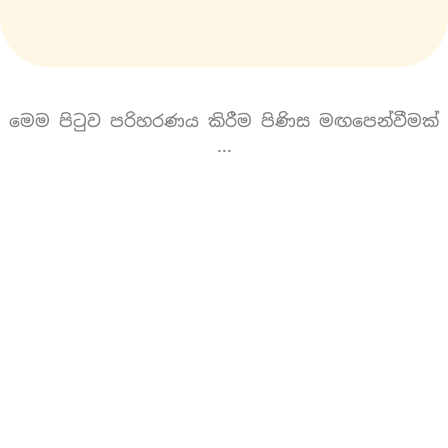
මෙම පිටුව පරිහරණය කිරීම පිණිස මඟපෙන්වීමක්
...
1.
ධර්ම දේශනාවේ නම තිබෙන කොටුව ඇතුලත
Click/Touch කරන්න.
2.
දැන් ඔබට පෙනෙන සුදු ඊතලයක් සහිත රතු
පැහැති රවුම මත Click/Touch කිරීමෙන් දේශනාව
ශ්‍රවණය කළ හැක.
3.
DOWNLOAD MP3
යන වචනය මත Click/Touch
කිරීමෙන් දේශනාව download කිරීමට යොමුවෙන්න
පුළුවන්.