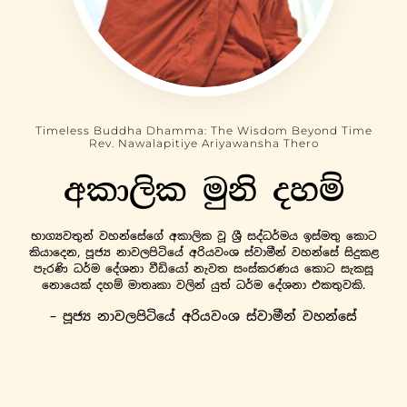
Timeless Buddha Dhamma: The Wisdom Beyond Time
Rev. Nawalapitiye Ariyawansha Thero
අකාලික මුනි දහම්
භාග්‍යවතුන් වහන්සේගේ අකාලික වූ ශ්‍රී සද්ධර්මය ඉස්මතු කොට
කියාදෙන, පූජ්‍ය නාවලපිටියේ අරියවංශ ස්වාමීන් වහන්සේ සිදුකළ
පැරණි ධර්ම දේශනා වීඩියෝ නැවත සංස්කරණය කොට සැකසූ
නොයෙක් දහම් මාතෘකා වලින් යුත් ධර්ම දේශනා එකතුවකි.
– පූජ්‍ය නාවලපිටියේ අරියවංශ ස්වාමීන් වහන්සේ