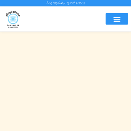
සියලු සතුන් ලොව සුවපත් වෙත්වා!