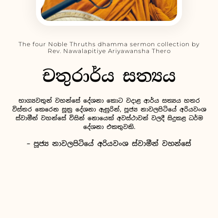
The four Noble Thruths dhamma sermon collection by
Rev. Nawalapitiye Ariyawansha Thero
චතුරාර්ය සත්‍යය
භාග්‍යවතුන් වහන්සේ දේශනා කොට වදාළ ආර්ය සත්‍යය හතර
විස්තර කෙරෙන සූත්‍ර දේශනා ඇසුරින්, පූජ්‍ය නාවලපිටියේ අරියවංශ
ස්වාමීන් වහන්සේ විසින් නොයෙක් අවස්ථාවන් වලදී සිදුකළ ධර්ම
දේශනා එකතුවකි.
– පූජ්‍ය නාවලපිටියේ අරියවංශ ස්වාමීන් වහන්සේ