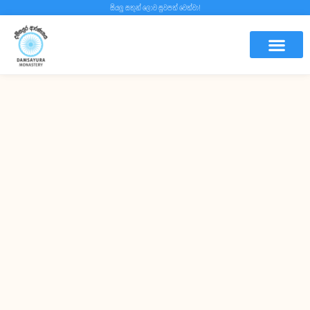
සියලු සතුන් ලොව සුවපත් වෙත්වා!