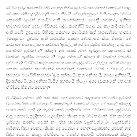
ධර්මය පුරුදු කරගන්ට නම් අප තුල තිබිය යුත්තේ භාග්‍යවතුන් වහන්සේ වදාළ
දේ කෙරෙහි පැහැදීම ඇති කරගැනීම යි. වේලාම සුත්‍රයේ දී කියාදෙන ධර්මය
කෙරෙහි බලවත් පැහැදීම ඇති කරගත්තොත්, මෛත්‍රී භාවනාව, අනිත්‍ය
භාවනාව වගේ දේවල් ජීවිතයට බද්ධ කරගනියි. එයාට යම් කලක දී සමාධිය
ඇති වෙයි. ශ්‍රද්ධාවේ පිහිටපු කෙනාට සමාධියක් ඇති කරගැනීමට භාග්‍යය
ඉපදෙනවා. ශ්‍රද්ධාව ඇති කරගත්ත කෙනා දේශනාවේ කියා තිබෙන දේ
කරනවා. එයා කල්පනා කරනවා ‘ඇසිල්ලක් අනිත්‍ය වැඩීම මහත්ඵල නම්, මට
කොච්චර පුළුවන් ද?’ කියලා. අපි පොඩි දුරක් ඇවිදගෙන යනකොට කී
වතාවක් ඇසිපිය ගහනවා ද? ‘ඇස අනිත්‍යයි’ කියලා කී වතාවක් හිතන්ට
පුළුවන් ද? ඒ විදියට කල්පනා කරන කෙනා ශ්‍රද්ධාවට ඇවිල්ලා. ශ්‍රද්ධාවට ආපු
කෙනා මොකද කරන්නේ? භාග්‍යවතුන් වහන්සේ යමක් ද වදාළේ එය
කරනවා. එයා සිහි කරනවා ‘ඇස අනිත්‍ය යි, කන අනිත්‍ය යි, නාසය අනිත්‍ය යි,
දිව අනිත්‍ය යි, කය අනිත්‍ය යි, සිත අනත්‍ය යි’ කියලා. අපට දවසකට කී වතාවක්
ඒ විදියට හිතන්ට පුළුවන්ද?
ඒ විදියට අනිත්‍ය සිහි කර කර යන කෙනාට කල්පනා කරගන්ට පුළුවන්
වුණොත් ‘මම මේ වෙලාවේ භාග්‍යවතුන් වහන්සේ වදාළ දේ කළේ’ කියලා,
එයාට සතුට උපදී ද? නැද්ද? සතුට උපදිනවා. ඒක ධර්මතාවයක්. ශ්‍රද්ධාවට
ආපු කෙනාට, ප්‍රමුදිතභාවය උපදිනවා කියන එක ධර්මතාවයක්. ඒක කාටවත්
ප්‍රාර්ථනා කරන්ට දෙයක් නෑ. ඒක කාටවත් වළක්වන්ට බෑ. වළක්වන්ට
බැරිනම්, සිද්ධ වෙනවා කියන දේ වෙනවා ම නේද? වළක්වන්ට පුළුවන් නම්
සිද්ධ වෙනවා කියලා නිශ්චිතව ම හිතන්ට අමාරුයි. ධර්මතාවයක් කියලා