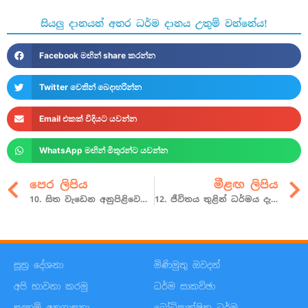
සියලු දානයන් අතර ධර්ම දානය උතුම් වන්නේය!
Facebook මඟින් share කරන්න
Twitter වෙතින් බෙදාහරින්න
Email එකක් විදියට යවන්න
WhatsApp මඟින් මිතුරන්ට යවන්න
පෙර ලිපිය
මීළඟ ලිපිය
10. සිත වැඩෙන අනුපිළිවෙල හඳුනාගනිමු
12. ජීවිතය තුළින් ධර්මය දැකගන්න
සූත්‍ර දේශනා
මිණිමුතු ඔවදන්
අපි භාවනා කරමු
ධර්ම සාකච්ඡා
සදහම් අනුශාසනා
බෝධිපාක්ෂික ධර්ම