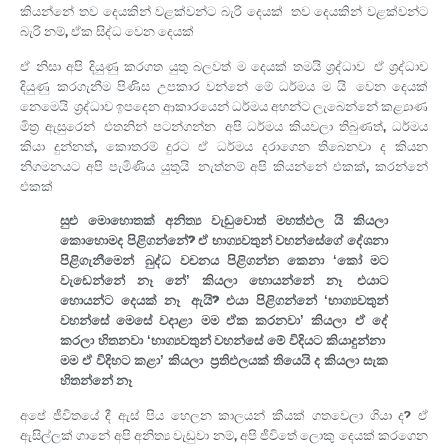
කියන්නේ තව දෙයකින් වළක්වන්ට බැරි දෙයක්. තව දෙයකින් වළක්වන්ට
බැරි නම්, ඒක සිද්ධ වෙන දෙයක්.
ඒ නිසා අපි දියුණු කරගත යුතු බලවත් ම දෙයක් තමයි ශ්‍රද්ධාව. ඒ ශ්‍රද්ධාව
දියුණු කරගැනීම පිණිස උපකාර වන්නේ මේ ධර්මය ම යි. වෙන දෙයක්
නෙමෙයි. ශ්‍රද්ධාව ඉපදෙන ආකාරයෙන් ධර්මය අහන්ට ලැබෙන්නේ කළ්‍යාණ
මිත්‍ර ඇසුරෙන්. එතනින් පටන්ගන්න. අපි ධර්මය කියවලා තිබුණත්, ධර්මය
කියා දුන්නත්, කොතරම් දුරට ඒ ධර්මය දරාගෙන තිබෙනවා ද කියන
නිගමනයට අපි පැමිණිය යුතුයි. නැත්නම් අපි කියන්නේ එකක්, කරන්නේ
එකක්.
සුළු මොහොතක් අනිත්‍ය වැඩුවොත් මහත්ඵල යි කියලා
කොහොමද පිළිගන්නේ? ඒ භාග්‍යවතුන් වහන්සේගේ දේශනා
පිළිගැනීමෙන්. බුද්ධ වචනය පිළිගන්න කෙනා ‘කෝ මට
වැඩෙන්නේ නෑ නේ’ කියලා හොයන්නේ නෑ. එයාට
හොයන්ට දෙයක් නෑ. ඇයි? එයා පිළිගන්නේ ‘භාග්‍යවතුන්
වහන්සේ මෙසේ වදාළා. මම ඒක කරනවා’ කියලා. ඒ දේ
කරලා හිතනවා ‘භාග්‍යවතුන් වහන්සේ මේ විදියට කියාදුන්නා.
මම ඒ විදිහට කළා’ කියලා. ප්‍රතිඵලයක් තියෙයි ද කියලා සැක
හිතන්නේ නෑ.
අපේ ජීවිතයේ දී ඇස් පිය හෙලන කාලයන් කීයක් ගතවෙලා ගියා ද? ඒ
ඇසිල්ලක් ගානේ අපි අනිත්‍ය වැඩුවා නම්, අපි ජීවිතේ ලොකු දෙයක් කරගෙන