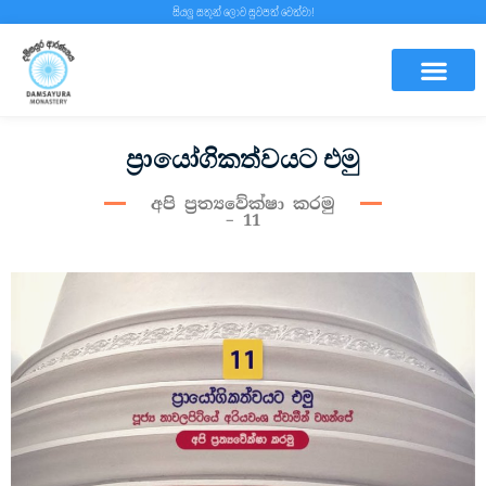
සියලු සතුන් ලොව සුවපත් වෙත්වා!
දේශනා මාලාවන්
ප‍්‍රායෝගිකත්වයට එමු
අපි ප්‍රත්‍යවේක්ෂා කරමු
– 11