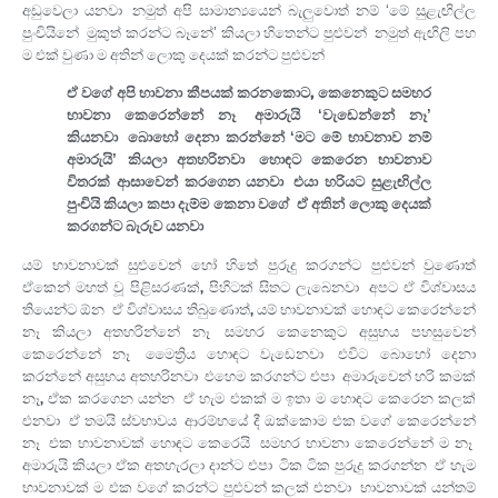
අඩුවෙලා යනවා. නමුත් අපි සාමාන්‍යයෙන් බැලුවොත් නම් ‘මේ සුළැඟිල්ල
පුංචියිනේ. මුකුත් කරන්ට බෑනේ’ කියලා හිතෙන්ට පුළුවන්. නමුත් ඇඟිලි පහ
ම එක් වුණා ම අතින් ලොකු දෙයක් කරන්ට පුළුවන්.
ඒ වගේ අපි භාවනා කීපයක් කරනකොට, කෙනෙකුට සමහර
භාවනා කෙරෙන්නේ නෑ. අමාරුයි. ‘වැඩෙන්නේ නෑ’
කියනවා. බොහෝ දෙනා කරන්නේ ‘මට මේ භාවනාව නම්
අමාරුයි’ කියලා අතහරිනවා. හොඳට කෙරෙන භාවනාව
විතරක් ආසාවෙන් කරගෙන යනවා. එයා හරියට සුළැඟිල්ල
පුංචියි කියලා කපා දැම්ම කෙනා වගේ. ඒ අතින් ලොකු දෙයක්
කරගන්ට බැරුව යනවා.
යම් භාවනාවක් සුළුවෙන් හෝ හිතේ පුරුදු කරගන්ට පුළුවන් වුණොත්
ඒකෙන් මහත් වූ පිළිසරණක්, පිහිටක් සිතට ලැබෙනවා. අපට ඒ විශ්වාසය
තියෙන්ට ඕන. ඒ විශ්වාසය තිබුණොත්, යම් භාවනාවක් හොඳට කෙරෙන්නේ
නෑ කියලා අතහරින්නේ නෑ. සමහර කෙනෙකුට අසුභය පහසුවෙන්
කෙරෙන්නේ නෑ. මෛත්‍රිය හොඳට වැඩෙනවා. එවිට බොහෝ දෙනා
කරන්නේ අසුභය අතහරිනවා. එහෙම කරගන්ට එපා. අමාරුවෙන් හරි කමක්
නෑ, ඒක කරගෙන යන්න. ඒ හැම එකක් ම ඉතා ම හොඳට කෙරෙන කලක්
එනවා. ඒ තමයි ස්වභාවය. ආරම්භයේ දී ඔක්කොම එක වගේ කෙරෙන්නේ
නෑ. එක භාවනාවක් හොඳට කෙරෙයි. සමහර භාවනා කෙරෙන්නේ ම නෑ.
අමාරුයි කියලා ඒක අතහැරලා දාන්ට එපා. ටික ටික පුරුදු කරගන්න. ඒ හැම
භාවනාවක් ම එක වගේ කරන්ට පුළුවන් කලක් එනවා. භාවනාවක් යන්තම්