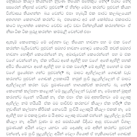
මනුෂ්‍යයා කියලා කියන්නේ නුවණ තියෙන සතෙකුට නේද? එයාට නේද
සසරෙන් නිදහස් වෙන්ට පුළුවන්? ඒ හින්දා මේවා කරන්ට පුළුවන් කියන
විශ්වාසය තියාගන්න. බය වෙන්ට එපා. හැබැයි එක පාරට කලබලයෙන්
අතගහන කෙනාටත් කරන්ට බෑ. එතකොට අර තේ කෝප්පය එකපාරට
කටේ හලාගත්ත කෙනාට වෙච්ච දේට වඩා වින්නැහියක් කරගන්නවා. ඒ
නිසා ටික ටික පුරුදු කරන්න. කම්මැලි වෙන්ටත් එපා.
ඇතැම් කෙනෙකුට මේ දේශනා වල තියෙන භාවනා පහ ම එක වගේ
කරන්න බැරිවෙන්ට පුළුවන්. සමහර භාවනා හොඳට කෙරෙයි. තවත් සමහර
භාවනා හොඳින් කෙරෙන්නේ නෑ. අමාරුවෙන් කෙරෙන්නේ. පහ ම එක
වගේ වෙන්නේ නෑ. ඒක හරියට අතේ ඇඟිලි පහ වගේ. අතේ ඇඟිලි පහක්
අපිට තියෙනවා. අතේ ඇඟිලි පහ ම එක වගේද? මේ ඇඟිලි පහෙන් ම එක
වගේ ප්‍රයෝජන ගන්ට පුළුවන්ද? බෑ. මාපට ඇඟිල්ලෙන් ගොඩක් වැඩ
කරගන්ට පුළුවන්. ගොඩක් උපකාරයි. නමුත් පුංචි සුළැඟිල්ලෙන් ඒ මාපට
ඇඟිල්ලෙන් කරන වැඩ ප්‍රමණයෙන් භාගයක්වත් කරගන්ට බෑ නේද?
කෙනෙක් කල්පනා කළොත් ‘මේ සුළැඟිල්ලෙන් වැඩක් නෑ. මේකෙන් මුකුත්
කරගන්ට බෑනේ. හයියක් නෑ. ඒක එපා. ඒක මම අතහරිනවා. මේ ලොකු
ඇඟිල්ල නම් හයියයි. ඒක මම පාවිච්ච් කරනවා’ කියලා ඒක හරිද? ඒක
නුවණින් කල්පනා කිරීමක් නෙවෙයි. පුංචියි ලොකුයි කියලා එකක් නෑ. මේ
ඇඟිලි පහ ම එකතු වුණා ම යි අතට ලොකු ජවයක් එන්නේ. සුළැඟිල්ල පුංචියි
කියලා නෑ. අයින් වුණා ම අර සමස්ථයක් විදියට ආපු ජවයෙන් විශාල
ප්‍රමණයක් අයින් වෙලා යනවා. යම් දෙයක්ද මේ අතින් කරන්ට පුළුවන්
වන්නේ, මේ පුංචි සුළැඟිල්ල අයින් වෙලා ගියොත් ඒ හැකියාවෙන් ගොඩක්