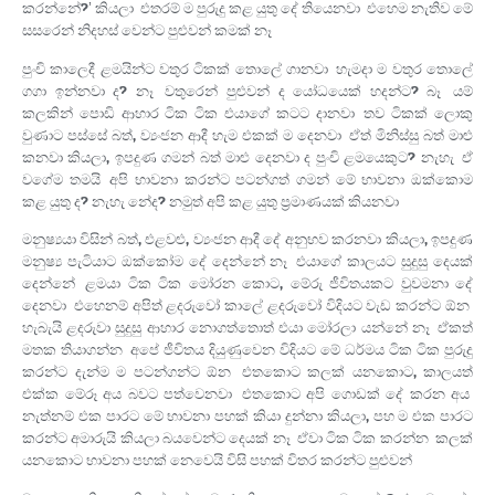
කරන්නේ?’ කියලා. එතරම් ම පුරුදු කළ යුතු දේ තියෙනවා. එහෙම නැතිව මේ
සසරෙන් නිදහස් වෙන්ට පුළුවන් කමක් නෑ.
පුංචි කාලෙදී ළමයින්ට වතුර ටිකක් තොලේ ගානවා. හැමදා ම වතුර තොලේ
ගගා ඉන්නවා ද? නෑ. වතුරෙන් පුළුවන් ද යෝධයෙක් හදන්ට? බෑ. යම්
කලකින් පොඩි ආහාර ටික ටික එයාගේ කටට දානවා. තව ටිකක් ලොකු
වුණාට පස්සේ බත්, ව්‍යංජන ආදී හැම එකක් ම දෙනවා. ඒත් මිනිස්සු බත් මාළු
කනවා කියලා, ඉපදුණ ගමන් බත් මාළු දෙනවා ද පුංචි ළමයෙකුට? නැහැ. ඒ
වගේම තමයි. අපි භාවනා කරන්ට පටන්ගත් ගමන් මේ භාවනා ඔක්කොම
කළ යුතු ද? නැහැ නේද? නමුත් අපි කළ යුතු ප්‍රමාණයක් කියනවා.
මනුෂ්‍යයා විසින් බත්, එළවළු, ව්‍යංජන ආදී දේ අනුභව කරනවා කියලා, ඉපදුණ
මනුෂ්‍ය පැටියාට ඔක්කෝම දේ දෙන්නේ නෑ. එයාගේ කාලයට සුදුසු දෙයක්
දෙන්නේ. ළමයා ටික ටික මෝරන කොට, මේරු ජීවිතයකට වුවමනා දේ
දෙනවා. එහෙනම් අපිත් ළදරුවෝ කාලේ ළදරුවෝ විදියට වැඩ කරන්ට ඕන.
හැබැයි ළදරුවා සුදුසු ආහාර නොගත්තොත් එයා මෝරලා යන්නේ නෑ. ඒකත්
මතක තියාගන්න. අපේ ජීවිතය දියුණුවෙන විදියට මේ ධර්මය ටික ටික පුරුදු
කරන්ට දැන්ම ම පටන්ගන්ට ඕන. එතකොට කලක් යනකොට, කාලයත්
එක්ක මේරූ අය බවට පත්වෙනවා. එතකොට අපි ගොඩක් දේ කරන අය.
නැත්නම් එක පාරට මේ භාවනා පහක් කියා දුන්නා කියලා, පහ ම එක පාරට
කරන්ට අමාරුයි කියලා බයවෙන්ට දෙයක් නෑ. ඒවා ටික ටික කරන්න. කලක්
යනකොට භාවනා පහක් නෙවෙයි විසි පහක් විතර කරන්ට පුළුවන්.