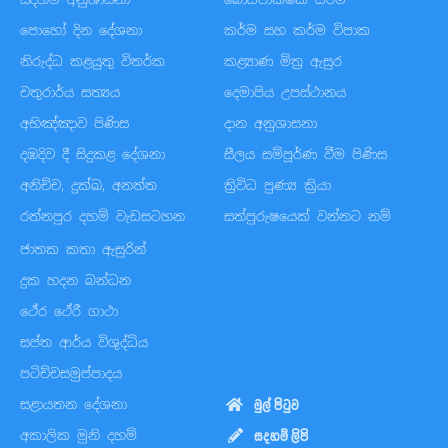
පොහෝ දින දේශනා
කර්ම සහ කර්ම විපාක
නිරුද්ධ කළයුතු විතර්ක
කළ්‍යාණ මිත්‍ර ඇසුර
චතුරාර්ය සත්‍යය
දෙමාපිය උපස්ථානය
අභිඤ්ඤාව පිණිස
දාන අනුශාසනා
දඹදිව දී සිදුකළ දේශනා
සීලය සම්පූර්ණ වීම පිණිස
අනිච්ච, දුක්ඛ, අනත්ත
ත්‍රිවිධ පුණ්‍ය ක්‍රියා
රත්නපුර දහම් වැඩසටහන
සත්පුරුෂයෙක් වන්නට නම්
ජාතක කතා ඇසුරින්
දුක හදන බන්ධන
ථේර ථේරී ගාථා
සප්ත ආර්ය විශුද්ධිය
පටිච්චසමුප්පාදය
සළායතන දේශනා
මුල් පිටුව
අකාලික මුනි දහම්
සදහම් ලිපි