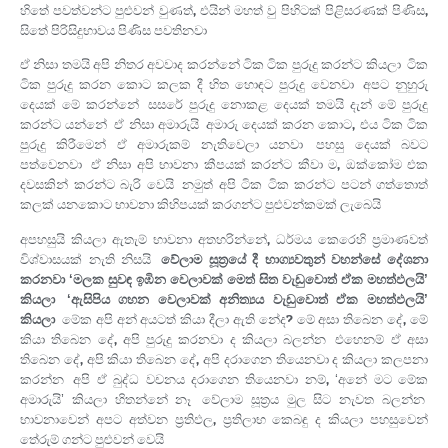
හිතේ පවත්වන්ට පුළුවන් වුණත්, එයින් මහත් වු පිහිටක් පිළිසරණක් පිණිස,
සිතේ පිරිසිදුභාවය පිණිස පවතිනවා.
ඒ නිසා තමයි අපි නිතර අවවාද කරන්නේ ටික ටික පුරුදු කරන්ට කියලා. ටික
ටික පුරුදු කරන කොට කලක දී හිත හොඳට පුරුදු වෙනවා. අපට නුහුරු
දෙයක් මේ කරන්නේ. සසරේ පුරුදු නොකළ දෙයක් තමයි දැන් මේ පුරුදු
කරන්ට යන්නේ. ඒ නිසා අමාරුයි. අමාරු දෙයක් කරන කොට, එය ටික ටික
පුරුදු කිරීමෙන් ඒ අමාරුකම් නැතිවෙලා යනවා. පහසු දෙයක් බවට
පත්වෙනවා. ඒ නිසා අපි භාවනා කීපයක් කරන්ට කීවා ම, ඔක්කෝම එක
දවසකින් කරන්ට බැරි වෙයි. නමුත් අපි ටික ටික කරන්ට පටන් ගත්තොත්
කලක් යනකොට භාවනා කිහිපයක් කරගන්ට පුළුවන්කමක් ලැබෙයි.
අපහසුයි කියලා ඇතැම් භාවනා අතහරින්නේ, ධර්මය කෙරෙහි ප්‍රමාණවත්
විශ්වාසයක් නැති නිසයි.
වේලාම සූත්‍රයේ දී භාග්‍යවතුන් වහන්සේ දේශනා
කරනවා ‘මලක සුවඳ ඉඹින වෙලාවක් මෙත් සිත වැඩුවොත් ඒක මහත්ඵලයි’
කියලා. ‘ඇසිපිය ගහන වෙලාවක් අනිත්‍යය වැඩුවොත් ඒක මහත්ඵලයි’
කියලා.
මේක අපි අන් අයටත් කියා දීලා ඇති නේද? මේ අසා තිබෙන දේ, මේ
කියා තිබෙන දේ, අපි පුරුදු කරනවා ද කියලා බලන්න. එහෙනම් ඒ අසා
තිබෙන දේ, අපි කියා තිබෙන දේ, අපි දරාගෙන තියෙනවා ද කියලා කලපනා
කරන්න. අපි ඒ බුද්ධ වචනය දරාගෙන තියෙනවා නම්, ‘අනේ මට මේක
අමාරුයි’ කියලා හිතන්නේ නෑ. වේලාම සූත්‍රය මුල සිට නැවත බලන්න.
භාවනාවෙන් අපට අත්වන ප්‍රතිඵල, ප්‍රතිලාභ කෙබඳු ද කියලා පහසුවෙන්
තේරුම් ගන්ට පුළුවන් වෙයි.