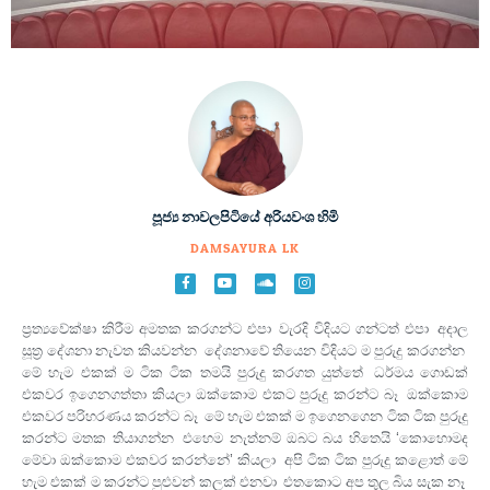
පූජ්‍ය නාවලපිටියේ අරියවංශ හිමි
DAMSAYURA.LK
ප්‍රත්‍යවේක්ෂා කිරීම අමතක කරගන්ට එපා. වැරදි විදියට ගන්ටත් එපා. අදාල
සූත්‍ර දේශනා නැවත කියවන්න. දේශනාවේ තියෙන විදියට ම පුරුදු කරගන්න.
මේ හැම එකක් ම ටික ටික තමයි පුරුදු කරගත යුත්තේ. ධර්මය ගොඩක්
එකවර ඉගෙනගත්තා කියලා ඔක්කොම එකට පුරුදු කරන්ට බෑ. ඔක්කොම
එකවර පරිහරණය කරන්ට බෑ. මේ හැම එකක් ම ඉගෙනගෙන ටික ටික පුරුදු
කරන්ට මතක තියාගන්න. එහෙම නැත්නම් ඔබට බය හිතෙයි ‘කොහොමද
මේවා ඔක්කොම එකවර කරන්නේ’ කියලා. අපි ටික ටික පුරුදු කළොත් මේ
හැම එකක් ම කරන්ට පුළුවන් කලක් එනවා. එතකොට අප තුල බිය සැක නෑ.