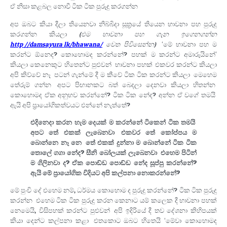
ඒ නිසා කළබල නොවී ටික ටික පුරුදු කරගන්න.
අප ඔබට කියා දීලා තියෙනවා නිබ්බිදා සූත්‍රයේ තියෙන භාවනා පහ පුරුදු
කරගන්න කියලා
(එම භාවනා පහ ගැන ඉගෙනගන්න
http://damsayura.lk/bhawana/
වෙත පිවිසෙන්න)
. ‘මේ භාවනා පහ ම
කරන්ට ඕනෙද? කොහොමද කරන්නේ? පහක් ම කරන්ට අමාරුයිනේ’
කියලා කෙනෙකුට හිතෙන්ට පුළුවන්. භාවනා පහක් එකවර කරන්ට කියලා
අපි කිව්වේ නෑ. පටන් ගැන්මේ දී ම කීවේ ටික ටික කරන්ට කියලා. මෙහෙම
තේරුම් ගන්න. අපට පිඟානකට බත් බෙදලා දෙනවා කියලා හිතන්න.
කොහොමද ඒක අනුභව කරන්නේ? ටික ටික නේද? අන්න ඒ වගේ තමයි.
ඇයි අපි ප්‍රායෝගිකත්වයට එන්නේ නැත්තේ?
එදිනෙදා කරන හැම දෙයක් ම කරන්නේ ටිකෙන් ටික තමයි.
අපට තේ එකක් ලැබෙනවා. එකවර තේ කෝප්පය ම
බොන්නෙ නෑ නෙ. තේ එකක් දුන්නා ම බොන්නේ ටික ටික
තොලේ ගගා නේද? සීනි බෝලයක් ලැබෙනවා. එහෙම පිටින්
ම ගිලිනවා ද? ඒක පොඩ්ඩ පොඩ්ඩ නේද සූප්පු කරන්නේ?
ඇයි මේ ප්‍රායෝගික විදියට අපි කල්පනා නොකරන්නේ?
මේ පුංචි දේ එහෙම නම්, ධර්මය කොහොම ද පුරුදු කරන්නේ? ටික ටික පුරුදු
කරන්න. එහෙම ටික ටික පුරුදු කරන කෙනාට යම් කලෙක දී භාවනා පහක්
නෙමෙයි, විසිපහක් කරන්ට පුළුවන්. අපි ඉදිරියේ දී තව දේශනා කිහිපයක්
කියා දෙන්ට කල්පනා කළා. එතකොට ඔබට හිතෙයි ‘මේවා කොහොමද