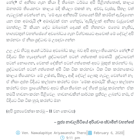
නේද? ඒ අනිත්‍ය ගැන කියා දී තිබෙන ධර්මය අපි පිළිගත්තොත්, කාලය
ඕනතරම් තියෙනවා. කාලය මදි කියලා එකක් නෑ. අව්ව, වැස්ස, සීතල වත්
ගැටලුවක් වෙන්නේ නෑ. ‘මේ ඇස අනිත්‍යයි’ වශයෙන් සිහි කරමින් ඇවිදගෙන
යන එක අමාරුයි ද? අමාරුවක් එන හේතුව, ‘ඇසිල්ලක් අනිත්‍ය වැඩුවොත්
මහත්ඵල යි’ කියන දේට ඔබ්බෙන් දෙයක් අපි හිතනවා. එහෙම නැතිව,
භාග්‍යවතුන් වහන්සේගේ අවබෝධය ගැන විශ්වාසයට ආවොත් මේ දේවල් අපි
කරනවා. ඒ නිසා ශ්‍රද්ධාව ම උපදවා ගන්න.
උල උඩ හිටපු අයත් ධර්මය අවබෝධ කළ බව අපි අහලා තියෙනවා නේද? ඒ
විදියට සිත හැදෙන්නේ ශ්‍රද්ධාවෙන් පටන් ගත්තොත් පමණයි. ශ්‍රද්ධාවෙන්
පටන් නොගෙන, වෙනත් දේකින් පටන් ගත්තොත් අපට මුකුත් කරගන්ට බෑ.
ශ්‍රද්ධාවෙන් පටන් ගත්තොත් අපි ටික ටික කරනවා. ටික ටික කරනකොට
කාලය තියෙනවා. මේ උෂ්ණ, සීතල, ආදී දේවල් ලොකු ගැටලු වෙන්නේ නෑ.
ඒ නිසා ගුප්ත විදියට කල්පනා කරන්ට එපා. ‘මේක අමාරුයි’ කියලා කල්පනා
කරන්ට එපා. ප්‍රායෝගිකව අපට කියා තිබෙන දේ හිතේ පුරුදු කරගන්න. ඒක
තමයි භාවනා කරන පිළිවෙල. භාවනාවකින් සාර්ථක ප්‍රතිඵල ලබන්ට නම්, ඒ
විදියට ටික ටික හුරු කරන්ට ඕන.
(අපි ප්‍රත්‍යවේක්ෂා කරමු – 11 වන කොටස)
– පූජ්‍ය නාවලපිටියේ අරියවංශ ස්වාමීන් වහන්සේ
Ven. Nawalapitiye Ariyawansha Thero
February 6, 2020
9:11 pm